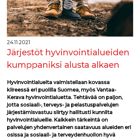
24.11.2021
Järjestöt hyvinvointialueiden
kumppaniksi alusta alkaen
Hyvinvointialueita valmistellaan kovassa
kiireessä eri puolilla Suomea, myös Vantaa-
Kerava hyvinvointialuetta. Tehtävää on paljon,
jotta sosiaali-, terveys- ja pelastuspalvelujen
järjestämisvastuu siirtyy hallitusti kunnilta
hyvinvointialueille. Kaikkein tärkeintä on
palvelujen yhdenvertainen saatavuus alueiden eri
osissa ja sosiaali- ja terveydenhuollon hyvä