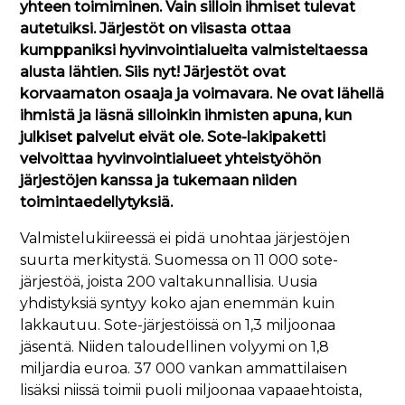
yhteen toimiminen. Vain silloin ihmiset tulevat
autetuiksi. Järjestöt on viisasta ottaa
kumppaniksi hyvinvointialueita valmisteltaessa
alusta lähtien. Siis nyt! Järjestöt ovat
korvaamaton osaaja ja voimavara. Ne ovat lähellä
ihmistä ja läsnä silloinkin ihmisten apuna, kun
julkiset palvelut eivät ole. Sote-lakipaketti
velvoittaa hyvinvointialueet yhteistyöhön
järjestöjen kanssa ja tukemaan niiden
toimintaedellytyksiä.
Valmistelukiireessä ei pidä unohtaa järjestöjen
suurta merkitystä. Suomessa on 11 000 sote-
järjestöä, joista 200 valtakunnallisia. Uusia
yhdistyksiä syntyy koko ajan enemmän kuin
lakkautuu. Sote-järjestöissä on 1,3 miljoonaa
jäsentä. Niiden taloudellinen volyymi on 1,8
miljardia euroa. 37 000 vankan ammattilaisen
lisäksi niissä toimii puoli miljoonaa vapaaehtoista,