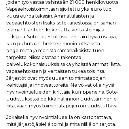
joiden työ vastaa vähintään 21 000 henkilövuotta.
Vapaaehtoistoimintaan sijoitettu yksi euro tuo
kuusi euroa takaisin. Ammattilaisten ja
vapaaehtoisten lisäksi sote-järjestöissä on saman
elämäntilanteen kokenutta vertaistoimijaa
tukijana. Sote-järjestöt ovat erittäin hyviä osaajia,
kun puhutaan ihmisten monimutkaisista
ongelmista ja monista samanaikaisista tuen
tarpeista. Niissä osataan rakentaa
palvelukokonaisuuksia sekä yhdistää ammatillista,
vapaaehtoisten ja vertaisten tukea toisiinsa.
Järjestöt ovat myös uusien toimintatapojen
kehittäjiä ja innovaattoreita. Ne voivat olla hyviä
hyvinvointialueiden kirittäjiä kumppaneina. Sote-
uudistuksessa pelkkä hallinnon uudistaminen ei
riitä, vaan myös toimintatapojen on uudistuttava.
Jokaisella hyvinvointialueella on kartoitettava,
mitä järjestöjä siellä toimii ja mitä niillä on tarjota.