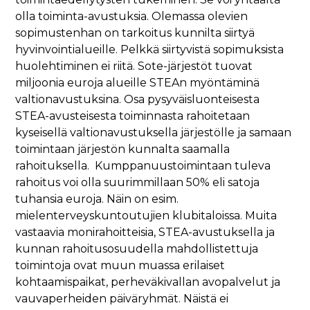
olla toiminta-avustuksia. Olemassa olevien
sopimustenhan on tarkoitus kunnilta siirtyä
hyvinvointialueille. Pelkkä siirtyvistä sopimuksista
huolehtiminen ei riitä. Sote-järjestöt tuovat
miljoonia euroja alueille STEAn myöntäminä
valtionavustuksina. Osa pysyväisluonteisesta
STEA-avusteisesta toiminnasta rahoitetaan
kyseisellä valtionavustuksella järjestölle ja samaan
toimintaan järjestön kunnalta saamalla
rahoituksella. Kumppanuustoimintaan tuleva
rahoitus voi olla suurimmillaan 50% eli satoja
tuhansia euroja. Näin on esim.
mielenterveyskuntoutujien klubitaloissa. Muita
vastaavia monirahoitteisia, STEA-avustuksella ja
kunnan rahoitusosuudella mahdollistettuja
toimintoja ovat muun muassa erilaiset
kohtaamispaikat, perheväkivallan avopalvelut ja
vauvaperheiden päiväryhmät. Näistä ei