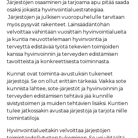
Järjestöjen osaaminen ja tarjoama apu pitää saada
osaksi jokaista hyvinvointialuestrategiaa.
Järjestöjen ja julkisen vuoropuhelulle tarvitaan
myös pysyvät rakenteet. Lainsäädäntöhän
velvoittaa vähintään vuosittain hyvinvointialueita
ja kuntia neuvottelemaan hyvinvointia ja
terveyttä edistävää työtä tekevien toimijoiden
kanssa hyvinvoinnin ja terveyden edistämisen
tavoitteista ja konkreettisesta toiminnasta.
Kunnat ovat toiminta-avustuksin tukeneet
järjestöjä. Se on ollut erittäin tärkeää. Vaikka sote
kunnista lähtee, sote-järjestöt ja hyvinvoinnin ja
terveyden edistämisen tehtävä jää kunnille
sivistystoimen ja muiden tehtävien lisäksi. Kuntien
tulee jatkossakin avustaa järjestöjä ja tarjota niille
toimintatiloja.
Hyvinvointialueitakin velvoittaa järjestöjen
toimintaedellytysten tukeminen. Se voi yhtäältä