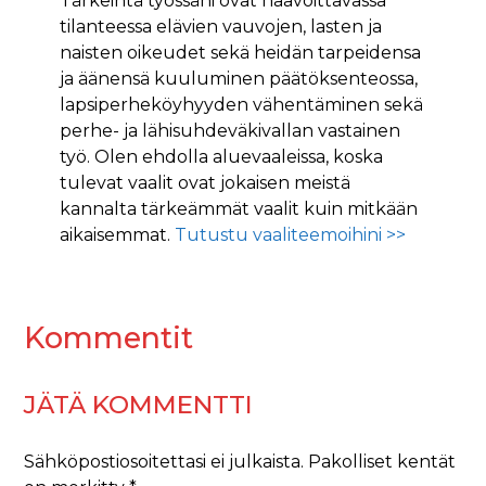
Tärkeintä työssäni ovat haavoittavassa
tilanteessa elävien vauvojen, lasten ja
naisten oikeudet sekä heidän tarpeidensa
ja äänensä kuuluminen päätöksenteossa,
lapsiperheköyhyyden vähentäminen sekä
perhe- ja lähisuhdeväkivallan vastainen
työ. Olen ehdolla aluevaaleissa, koska
tulevat vaalit ovat jokaisen meistä
kannalta tärkeämmät vaalit kuin mitkään
aikaisemmat.
Tutustu vaaliteemoihini >>
Kommentit
JÄTÄ KOMMENTTI
Sähköpostiosoitettasi ei julkaista.
Pakolliset kentät