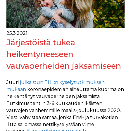
25.3.2021
Järjestöistä tukea
heikentyneeseen
vauvaperheiden jaksamiseen
Juuri
julkaistun THL:n kyselytutkimuksen
mukaan
koronaepidemian aiheuttama kuorma on
heikentänyt vauvaperheiden jaksamista.
Tutkimus tehtiin 3-6 kuukauden ikäisten
vauvojen vanhemmille maalis-joulukuussa 2020.
Viesti vahvistaa samaa, jonka Ensi- ja turvakotien
liitto sai omassa nettikyselyssään viime