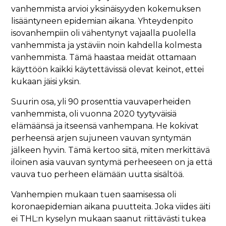
vanhemmista arvioi yksinäisyyden kokemuksen
lisääntyneen epidemian aikana. Yhteydenpito
isovanhempiin oli vähentynyt vajaalla puolella
vanhemmista ja ystäviin noin kahdella kolmesta
vanhemmista. Tämä haastaa meidät ottamaan
käyttöön kaikki käytettävissä olevat keinot, ettei
kukaan jäisi yksin.
Suurin osa, yli 90 prosenttia vauvaperheiden
vanhemmista, oli vuonna 2020 tyytyväisiä
elämäänsä ja itseensä vanhempana. He kokivat
perheensä arjen sujuneen vauvan syntymän
jälkeen hyvin. Tämä kertoo siitä, miten merkittävä
iloinen asia vauvan syntymä perheeseen on ja että
vauva tuo perheen elämään uutta sisältöä.
Vanhempien mukaan tuen saamisessa oli
koronaepidemian aikana puutteita. Joka viides äiti
ei THL:n kyselyn mukaan saanut riittävästi tukea