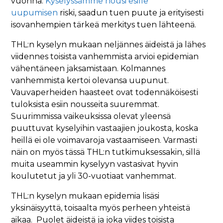
vuonna.
Kyselyssämme nousi esille
uupumisen
riski, saadun tuen puute ja erityisesti
isovanhempien tärkeä merkitys tuen lähteenä.
THL:n kyselyn mukaan neljännes äideistä ja lähes
viidennes toisista vanhemmista arvioi epidemian
vähentäneen jaksamistaan. Kolmannes
vanhemmista kertoi olevansa uupunut.
Vauvaperheiden haasteet ovat todennäköisesti
tuloksista esiin nousseita suuremmat.
Suurimmissa vaikeuksissa olevat yleensä
puuttuvat kyselyihin vastaajien joukosta, koska
heillä ei ole voimavaroja vastaamiseen. Varmasti
näin on myös tässä THL:n tutkimuksessakin, sillä
muita useammin kyselyyn vastasivat hyvin
koulutetut ja yli 30-vuotiaat vanhemmat.
THL:n kyselyn mukaan epidemia lisäsi
yksinäisyyttä, toisaalta myös perheen yhteistä
aikaa. Puolet äideistä ja joka viides toisista